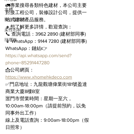
🚛專業搜尋各類特色建材，本公司主要
水槽
對接工程公司，裝修設計公司，提供一
辦公室間房
站式建材產品服務。
🔸想了解更多詳情，歡迎查詢：
柔性石材
📞 查詢電話：3962 2890 (建材部同事)
琺瑯板
📱 WhatsApp：9144 7280 (建材部同事)
WhatsApp：鏈結👉 
https://api.whatsapp.com/send?
phone=85291447280
📩公司網頁：
https://www.xhomehkdeco.com
✅門店地址：九龍觀塘偉業街181號盈達
商業大廈8樓B室
🈺門市營業時間：星期一至六，
10:00am-18:00pm（請提前預約，以免
同事外出工作）
線上及電話查詢：9:00am-18:00pm（假
日照常）