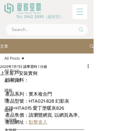
Tel:
3962 2890
（建材部）
文章
All Posts
2025年7月7日
讀畢需時 1 分鐘
All Posts
上水客戶安裝實例
訂單資料： 
建材百科
牆板
產品系列：實木複合門
門
產品型號：HTA021-828 幻影灰
828+HTA015 愛丁堡暖灰826
磁磚
產品售價：請瀏覽網頁, 以網頁為準。
浴室櫃
產品網址：
點擊進入
------------------------------------------------------
木地板