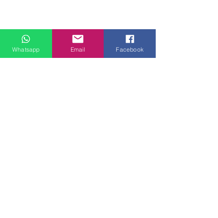
Whatsapp
Email
Facebook
門市地址：
九龍觀塘偉業街181號盈達商業大廈8樓B室 ( 建議到店前
預約 )
觀塘客戶安裝實例
大角咀客戶安裝
電郵：
lovehomespace4308@gmail.com
Tel：3962 2890（建材部）
WhatsApp：9144 7280（建材部）