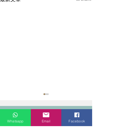
門市地址：
九龍觀塘偉業街181號盈達商業大廈8樓B室 ( 建議到店前
Whatsapp
Email
Facebook
預約 )