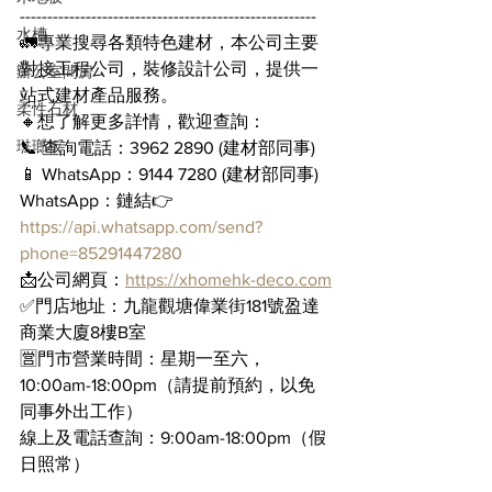
------------------------------------------------------
水槽
🚛專業搜尋各類特色建材，本公司主要
對接工程公司，裝修設計公司，提供一
辦公室間房
站式建材產品服務。
柔性石材
🔸想了解更多詳情，歡迎查詢：
琺瑯板
📞 查詢電話：3962 2890 (建材部同事)
📱 WhatsApp：9144 7280 (建材部同事)
WhatsApp：鏈結👉 
https://api.whatsapp.com/send?
phone=85291447280
📩公司網頁：
https://xhomehk-deco.com
✅門店地址：九龍觀塘偉業街181號盈達
商業大廈8樓B室
🈺門市營業時間：星期一至六，
10:00am-18:00pm（請提前預約，以免
同事外出工作）
線上及電話查詢：9:00am-18:00pm（假
日照常）