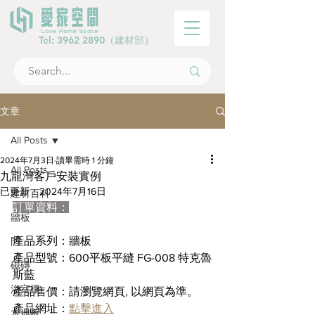
Tel:
3962 2890
（建材部）
文章
All Posts
2024年7月3日
讀畢需時 1 分鐘
All Posts
九龍灣客戶安裝實例
已更新：
2024年7月16日
建材百科
訂單資料：
牆板
產品系列：牆板
門
產品型號：600平板平縫 FG-008 特克魯
磁磚
斯藍
浴室櫃
產品售價：請瀏覽網頁, 以網頁為準。
產品網址：
點擊進入
木地板