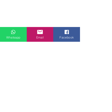
Whatsapp
Email
Facebook
門市地址：
九龍觀塘偉業街181號盈達商業大廈8樓B室 ( 建議到店前
預約 )
觀塘客戶安裝實例
大角咀客戶安裝
電郵：
lovehomespace4308@gmail.com