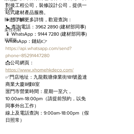
對接工程公司，裝修設計公司，提供一
水槽
站式建材產品服務。
辦公室間房
🔸想了解更多詳情，歡迎查詢：
📞 查詢電話：3962 2890 (建材部同事)
柔性石材
📱 WhatsApp：9144 7280 (建材部同事)
琺瑯板
WhatsApp：鏈結👉 
https://api.whatsapp.com/send?
phone=85291447280
📩公司網頁：
https://www.xhomehkdeco.com/
✅門店地址：九龍觀塘偉業街181號盈達
商業大廈8樓B室
🈺門市營業時間：星期一至六，
10:00am-18:00pm（請提前預約，以免
同事外出工作）
線上及電話查詢：9:00am-18:00pm（假
日照常）