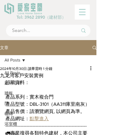
Tel:
3962 2890
（建材部）
文章
All Posts
2024年10月30日
讀畢需時 1 分鐘
All Posts
九龙湾客戶安裝實例
訂單資料：
建材百科
牆板
產品系列：實木複合門
門
產品型號：DBL-3101（AA311庫里南灰）
產品售價：請瀏覽網頁, 以網頁為準。
磁磚
產品網址：
點擊進入
浴室櫃
------------------------------------------------------
🚛專業搜尋各類特色建材，本公司主要
木地板