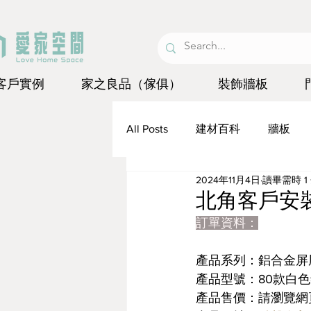
客戶實例
家之良品（傢俱）
裝飾牆板
All Posts
建材百科
牆板
2024年11月4日
讀畢需時 1
琺瑯板
北角客戶安
訂單資料：
產品系列：鋁合金屏
產品型號：80款白
產品售價：請瀏覽網頁