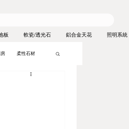
地板
軟瓷/透光石
鋁合金天花
照明系統
間房
柔性石材