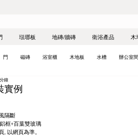
門
琺瑯板
地磚/牆磚
衛浴產品
木
門
磁磚
浴室櫃
木地板
水槽
辦公室
 分鐘
裝實例
風隔斷
色鋁框+百葉雙玻璃
, 以網頁為準。