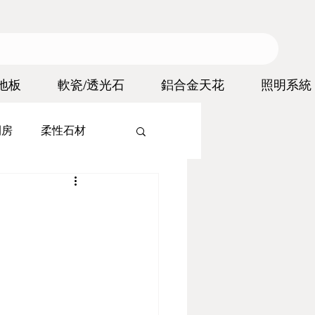
地板
軟瓷/透光石
鋁合金天花
照明系統
間房
柔性石材