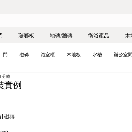
門
琺瑯板
地磚/牆磚
衛浴產品
木
門
磁磚
浴室櫃
木地板
水槽
辦公室
1 分鐘
裝實例
計磁磚