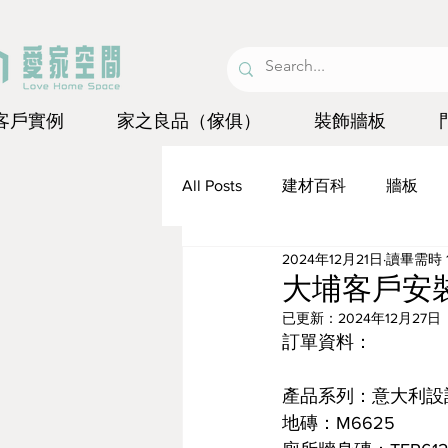
客戶實例
家之良品（傢俱）
裝飾牆板
All Posts
建材百科
牆板
2024年12月21日
讀畢需時 
琺瑯板
大埔客戶安
已更新：
2024年12月27日
訂單資料：
產品系列：意大利設
地磚：M6625