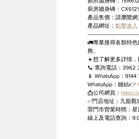
廁所牆身磚：TER612
廚房牆身磚：CX612Y
產品售價：請瀏覽網頁
產品網址：
點擊進入
---------------------------------
🚛專業搜尋各類特
務。
🔸想了解更多詳情
📞 查詢電話：3962 
📱 WhatsApp：914
WhatsApp：鏈結👉 
📩公司網頁：
https:
✅門店地址：九龍觀塘
🈺門市營業時間：星期
線上及電話查詢：9:00