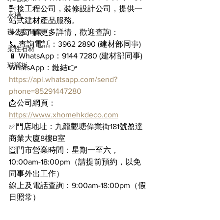
對接工程公司，裝修設計公司，提供一
水槽
站式建材產品服務。
辦公室間房
🔸想了解更多詳情，歡迎查詢：
📞 查詢電話：3962 2890 (建材部同事)
柔性石材
📱 WhatsApp：9144 7280 (建材部同事)
琺瑯板
WhatsApp：鏈結👉 
https://api.whatsapp.com/send?
phone=85291447280
📩公司網頁：
https://www.xhomehkdeco.com
✅門店地址：九龍觀塘偉業街181號盈達
商業大廈8樓B室
🈺門市營業時間：星期一至六，
10:00am-18:00pm（請提前預約，以免
同事外出工作）
線上及電話查詢：9:00am-18:00pm（假
日照常）