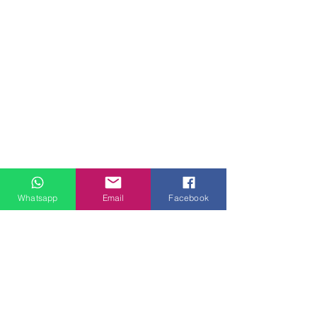
Whatsapp
Email
Facebook
門市地址：
九龍觀塘偉業街181號盈達商業大廈8樓B室 ( 建議到店前
預約 )
中環客戶安裝實
黃竹坑客戶安裝實例