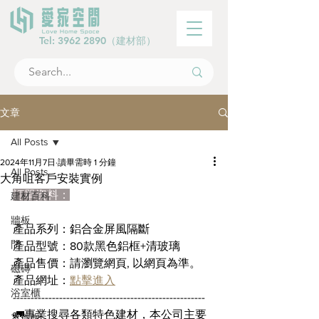
Tel:
3962 2890
（建材部）
文章
All Posts
2024年11月7日
讀畢需時 1 分鐘
All Posts
大角咀客戶安裝實例
訂單資料：
建材百科
牆板
產品系列：鋁合金屏風隔斷
門
產品型號：80款黑色鋁框+清玻璃
產品售價：請瀏覽網頁, 以網頁為準。
磁磚
產品網址：
點擊進入
浴室櫃
------------------------------------------------------
🚛專業搜尋各類特色建材，本公司主要
木地板