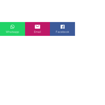
Whatsapp
Email
Facebook
門市地址：
九龍觀塘偉業街181號盈達商業大廈8樓B室 ( 建議到店前
預約 )
觀塘客戶安裝實例
大角咀客戶安裝
電郵：
lovehomespace4308@gmail.com