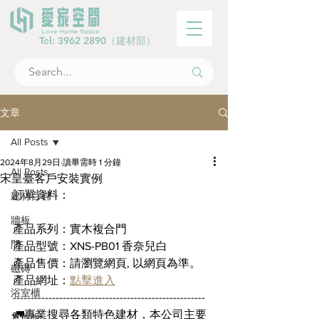
Tel:
3962 2890
（建材部）
文章
All Posts
2024年8月29日
讀畢需時 1 分鐘
All Posts
宋皇臺客戶安裝實例
訂單資料：
建材百科
牆板
產品系列：實木複合門
門
產品型號：XNS-PB01 香奈兒白
產品售價：請瀏覽網頁, 以網頁為準。
磁磚
產品網址：
點擊進入
浴室櫃
------------------------------------------------------
🚛專業搜尋各類特色建材，本公司主要
木地板