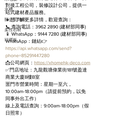
對接工程公司，裝修設計公司，提供一
水槽
站式建材產品服務。
辦公室間房
🔸想了解更多詳情，歡迎查詢：
📞 查詢電話：3962 2890 (建材部同事)
柔性石材
📱 WhatsApp：9144 7280 (建材部同事)
琺瑯板
WhatsApp：鏈結👉 
https://api.whatsapp.com/send?
phone=85291447280
📩公司網頁：
https://xhomehk-deco.com
✅門店地址：九龍觀塘偉業街181號盈達
商業大廈8樓B室
🈺門市營業時間：星期一至六，
10:00am-18:00pm（請提前預約，以免
同事外出工作）
線上及電話查詢：9:00am-18:00pm（假
日照常）