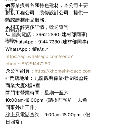
🚛專業搜尋各類特色建材，本公司主要
水槽
對接工程公司，裝修設計公司，提供一
辦公室間房
站式建材產品服務。
🔸想了解更多詳情，歡迎查詢：
柔性石材
📞 查詢電話：3962 2890 (建材部同事)
琺瑯板
📱 WhatsApp：9144 7280 (建材部同事)
WhatsApp：鏈結👉 
https://api.whatsapp.com/send?
phone=85291447280
📩公司網頁：
https://xhomehk-deco.com
✅門店地址：九龍觀塘偉業街181號盈達
商業大廈8樓B室
🈺門市營業時間：星期一至六，
10:00am-18:00pm（請提前預約，以免
同事外出工作）
線上及電話查詢：9:00am-18:00pm（假
日照常）