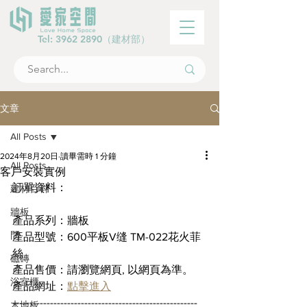
Tel:
3962 2890
（建材部）
文章
All Posts
2024年8月20日
讀畢需時 1 分鐘
All Posts
客戶安裝實例
訂單資料：
建材百科
牆板
產品系列：牆板
門
產品型號：600平板V缝 TM-022花火菲
絲
磁磚
產品售價：請瀏覽網頁, 以網頁為準。
浴室櫃
產品網址：
點擊進入
------------------------------------------------------
木地板