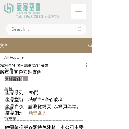
Tel:
3962 2890
（建材部）
文章
All Posts
2024年9月19日
讀畢需時 1 分鐘
All Posts
將軍澳客戶安裝實例
訂單資料：
建材百科
牆板
產品系列：PD門
門
產品型號：琺瑯白+磨砂玻璃
產品售價：請瀏覽網頁, 以網頁為準。
磁磚
產品網址：
點擊進入
浴室櫃
------------------------------------------------------
🚛專業搜尋各類特色建材，本公司主要
木地板