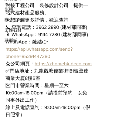
對接工程公司，裝修設計公司，提供一
水槽
站式建材產品服務。
辦公室間房
🔸想了解更多詳情，歡迎查詢：
📞 查詢電話：3962 2890 (建材部同事)
柔性石材
📱 WhatsApp：9144 7280 (建材部同事)
琺瑯板
WhatsApp：鏈結👉 
https://api.whatsapp.com/send?
phone=85291447280
📩公司網頁：
https://xhomehk-deco.com
✅門店地址：九龍觀塘偉業街181號盈達
商業大廈8樓B室
🈺門市營業時間：星期一至六，
10:00am-18:00pm（請提前預約，以免
同事外出工作）
線上及電話查詢：9:00am-18:00pm（假
日照常）