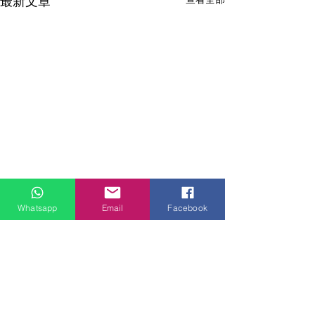
最新文章
Whatsapp
Email
Facebook
門市地址：
九龍觀塘偉業街181號盈達商業大廈8樓B室 ( 建議到店前
預約 )