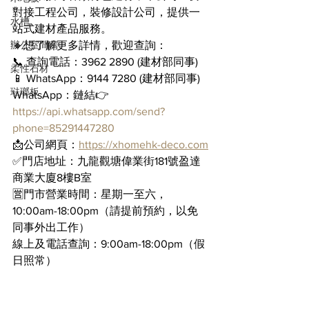
對接工程公司，裝修設計公司，提供一
水槽
站式建材產品服務。
辦公室間房
🔸想了解更多詳情，歡迎查詢：
📞 查詢電話：3962 2890 (建材部同事)
柔性石材
📱 WhatsApp：9144 7280 (建材部同事)
琺瑯板
WhatsApp：鏈結👉 
https://api.whatsapp.com/send?
phone=85291447280
📩公司網頁：
https://xhomehk-deco.com
✅門店地址：九龍觀塘偉業街181號盈達
商業大廈8樓B室
🈺門市營業時間：星期一至六，
10:00am-18:00pm（請提前預約，以免
同事外出工作）
線上及電話查詢：9:00am-18:00pm（假
日照常）