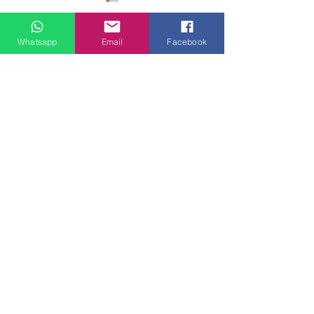
Whatsapp
Email
Facebook
門市地址：
九龍觀塘偉業街181號盈達商業大廈8樓B室 ( 建議到店前
預約 )
觀塘客戶安裝實例
大角咀客戶安裝
電郵：
lovehomespace4308@gmail.com
Tel：3962 2890（建材部）
WhatsApp：9144 7280（建材部）
門市營業時間：早上11點到7點(星期一門市休息)
線上及電話查詢：9:00-18:00（假日照常）。