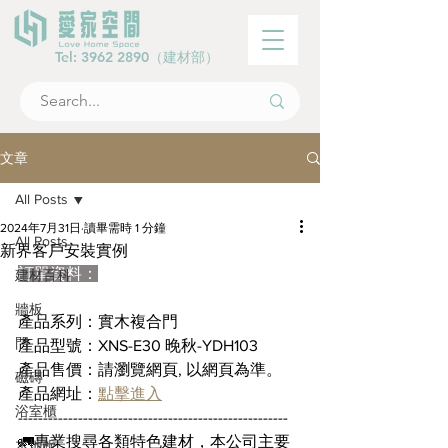
Tel:
3962 2890
（建材部）
文章
All Posts
2024年7月31日
讀畢需時 1 分鐘
All Posts
新界客戶安裝實例
訂單資料：
建材百科
牆板
產品系列：實木複合門
門
產品型號：XNS-E30 晚秋-YDH103
產品售價：請瀏覽網頁, 以網頁為準。
磁磚
產品網址：
點擊進入
浴室櫃
------------------------------------------------------
🚛專業搜尋各類特色建材，本公司主要
木地板