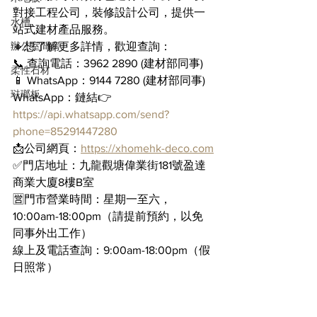
對接工程公司，裝修設計公司，提供一
水槽
站式建材產品服務。
辦公室間房
🔸想了解更多詳情，歡迎查詢：
📞 查詢電話：3962 2890 (建材部同事)
柔性石材
📱 WhatsApp：9144 7280 (建材部同事)
琺瑯板
WhatsApp：鏈結👉 
https://api.whatsapp.com/send?
phone=85291447280
📩公司網頁：
https://xhomehk-deco.com
✅門店地址：九龍觀塘偉業街181號盈達
商業大廈8樓B室
🈺門市營業時間：星期一至六，
10:00am-18:00pm（請提前預約，以免
同事外出工作）
線上及電話查詢：9:00am-18:00pm（假
日照常）