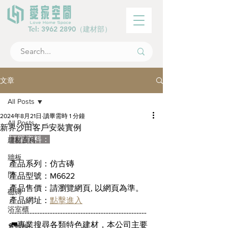
Tel:
3962 2890
（建材部）
文章
All Posts
2024年8月21日
讀畢需時 1 分鐘
All Posts
新界沙田客戶安裝實例
訂單資料：
建材百科
牆板
產品系列：仿古磚
門
產品型號：M6622
產品售價：請瀏覽網頁, 以網頁為準。
磁磚
產品網址：
點擊進入
浴室櫃
------------------------------------------------------
🚛專業搜尋各類特色建材，本公司主要
木地板