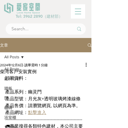
Tel:
3962 2890
（建材部）
文章
All Posts
2024年12月6日
讀畢需時 1 分鐘
All Posts
柴湾客戶安裝實例
訂單資料： 
建材百科
牆板
產品系列：幽灵門
門
產品型號：月光灰+透明玻璃烤漆線條
產品售價：請瀏覽網頁, 以網頁為準。
磁磚
產品網址：
點擊進入
浴室櫃
------------------------------------------------------
🚛專業搜尋各類特色建材，本公司主要
木地板