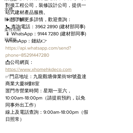
對接工程公司，裝修設計公司，提供一
水槽
站式建材產品服務。
辦公室間房
🔸想了解更多詳情，歡迎查詢：
📞 查詢電話：3962 2890 (建材部同事)
柔性石材
📱 WhatsApp：9144 7280 (建材部同事)
琺瑯板
WhatsApp：鏈結👉 
https://api.whatsapp.com/send?
phone=85291447280
📩公司網頁：
https://www.xhomehkdeco.com
✅門店地址：九龍觀塘偉業街181號盈達
商業大廈8樓B室
🈺門市營業時間：星期一至六，
10:00am-18:00pm（請提前預約，以免
同事外出工作）
線上及電話查詢：9:00am-18:00pm（假
日照常）