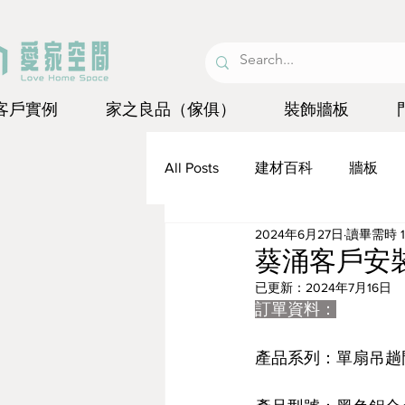
客戶實例
家之良品（傢俱）
裝飾牆板
All Posts
建材百科
牆板
2024年6月27日
讀畢需時 1
琺瑯板
葵涌客戶安
已更新：
2024年7月16日
訂單資料：
產品系列：單扇吊趟