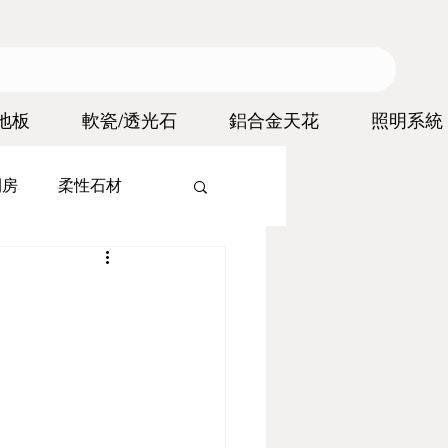
地板
軟瓷/透光石
鋁合金天花
照明系統
間房
柔性石材