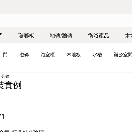
門
琺瑯板
地磚/牆磚
衛浴產品
木
門
磁磚
浴室櫃
木地板
水槽
辦公室
 分鐘
裝實例
門