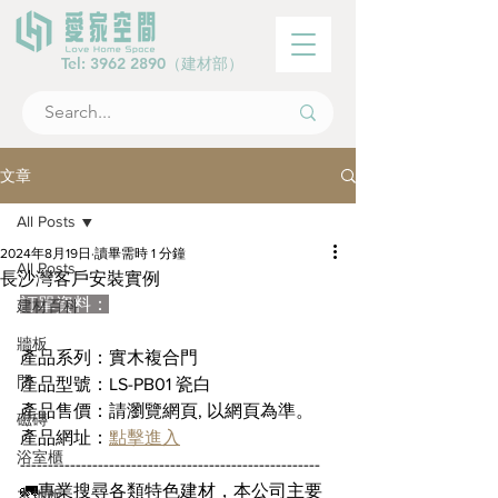
Tel:
3962 2890
（建材部）
文章
All Posts
2024年8月19日
讀畢需時 1 分鐘
All Posts
長沙灣客戶安裝實例
訂單資料：
建材百科
牆板
產品系列：實木複合門
門
產品型號：LS-PB01 瓷白
產品售價：請瀏覽網頁, 以網頁為準。
磁磚
產品網址：
點擊進入
浴室櫃
------------------------------------------------------
🚛專業搜尋各類特色建材，本公司主要
木地板