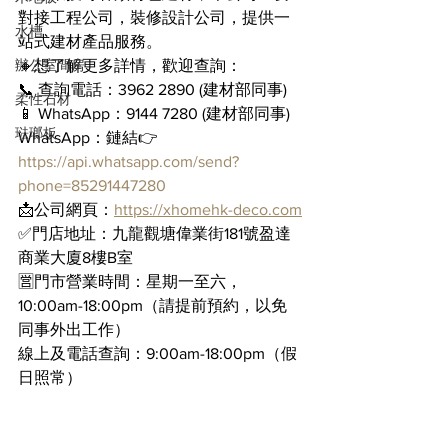
對接工程公司，裝修設計公司，提供一
水槽
站式建材產品服務。
辦公室間房
🔸想了解更多詳情，歡迎查詢：
📞 查詢電話：3962 2890 (建材部同事)
柔性石材
📱 WhatsApp：9144 7280 (建材部同事)
琺瑯板
WhatsApp：鏈結👉 
https://api.whatsapp.com/send?
phone=85291447280
📩公司網頁：
https://xhomehk-deco.com
✅門店地址：九龍觀塘偉業街181號盈達
商業大廈8樓B室
🈺門市營業時間：星期一至六，
10:00am-18:00pm（請提前預約，以免
同事外出工作）
線上及電話查詢：9:00am-18:00pm（假
日照常）