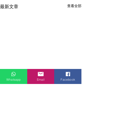
查看全部
最新文章
Whatsapp
Email
Facebook
門市地址：
九龍觀塘偉業街181號盈達商業大廈8樓B室 ( 建議到店前