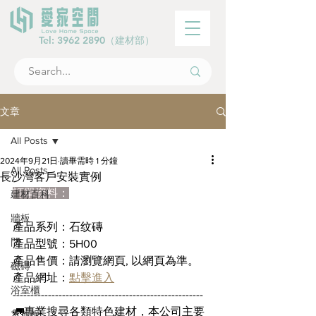
Tel:
3962 2890
（建材部）
文章
All Posts
2024年9月21日
讀畢需時 1 分鐘
All Posts
長沙灣客戶安裝實例
訂單資料：
建材百科
牆板
產品系列：石纹磚
門
產品型號：5H00
產品售價：請瀏覽網頁, 以網頁為準。
磁磚
產品網址：
點擊進入
浴室櫃
------------------------------------------------------
🚛專業搜尋各類特色建材，本公司主要
木地板