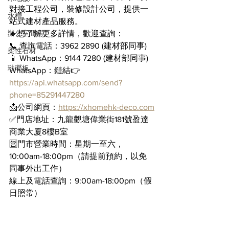
對接工程公司，裝修設計公司，提供一
水槽
站式建材產品服務。
辦公室間房
🔸想了解更多詳情，歡迎查詢：
📞 查詢電話：3962 2890 (建材部同事)
柔性石材
📱 WhatsApp：9144 7280 (建材部同事)
琺瑯板
WhatsApp：鏈結👉 
https://api.whatsapp.com/send?
phone=85291447280
📩公司網頁：
https://xhomehk-deco.com
✅門店地址：九龍觀塘偉業街181號盈達
商業大廈8樓B室
🈺門市營業時間：星期一至六，
10:00am-18:00pm（請提前預約，以免
同事外出工作）
線上及電話查詢：9:00am-18:00pm（假
日照常）