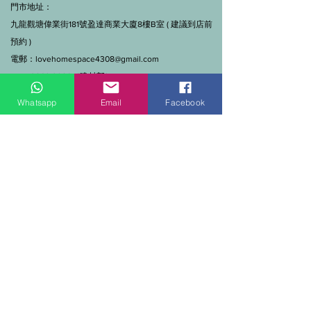
門市地址：
九龍觀塘偉業街181號盈達商業大廈8樓B室 ( 建議到店前
預約 )
電郵：
lovehomespace4308@gmail.com
Tel：3962 2890（建材部）
WhatsApp：9144 7280（建材部）
Whatsapp
Email
Facebook
門市營業時間：早上11點到7點(星期一門市休息)
線上及電話查詢：9:00-18:00（假日照常）。