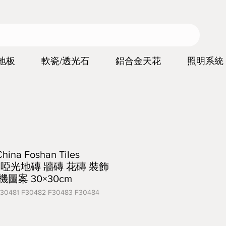
地板
軟瓷/透光石
鋁合金天花
照明系統
a Foshan Tiles
iles 啞光地磚 牆磚 花磚 裝飾
圖案 30×30cm
481 F30482 F30483 F30484