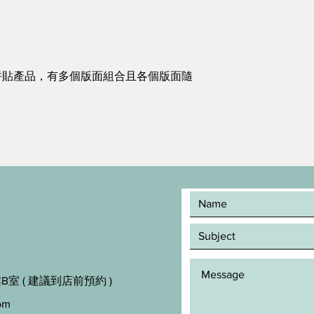
拼貼產品，有多個版面組合且各個版面隨
室 ( 建議到店前預約 )
om