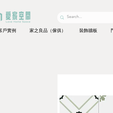
客戶實例
家之良品（傢俱）
裝飾牆板