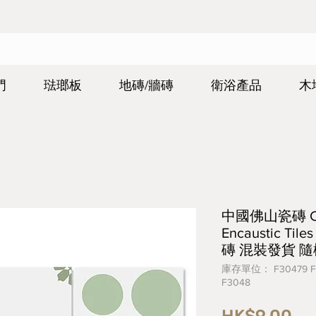
門
琺瑯板
地磚/牆磚
衛浴產品
木
中國佛山瓷磚 Chin
Encaustic T
磚 混裝發貨 隨機
庫存單位： F30479 F30
F3048
價