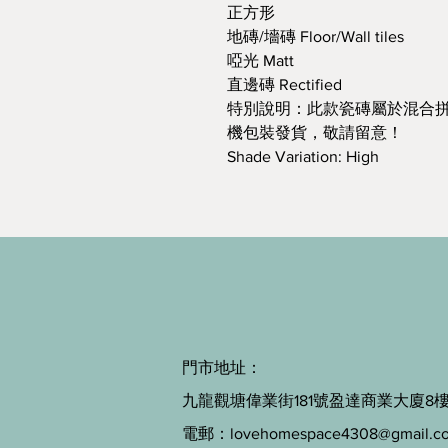
正方形
地磚/墻磚 Floor/Wall tiles
啞光 Matt
直邊磚 Rectified
特別說明：此款瓷磚屬於混合
機包裝發貨，敬請留意！
Shade Variation: High
門市地址：
九龍觀塘偉業街181號盈達商業大廈8樓B
電郵：
lovehomespace4308@gmail.c