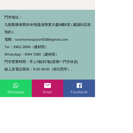
門市地址：
九龍觀塘偉業街181號盈達商業大廈8樓B室 ( 建議到店前
預約 )
電郵：
lovehomespace4308@gmail.com
Tel：3962 2890（建材部）
WhatsApp：9144 7280（建材部）
門市營業時間：早上11點到7點(星期一門市休息)
線上及電話查詢：9:00-18:00（假日照常）。
Whatsapp
Email
Facebook