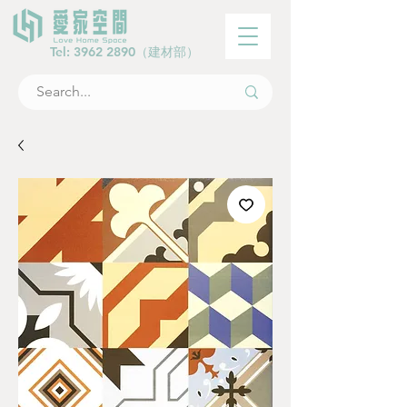
Tel:
3962 2890
（建材部）