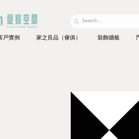
客戶實例
家之良品（傢俱）
裝飾牆板