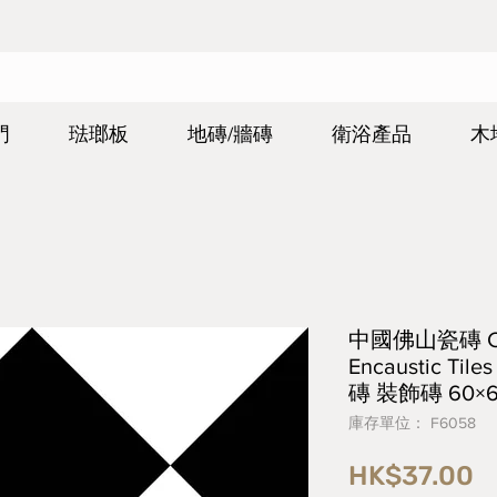
門
琺瑯板
地磚/牆磚
衛浴產品
木
中國佛山瓷磚 Chin
Encaustic T
磚 裝飾磚 60×6
庫存單位： F6058
HK$37.00