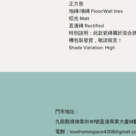
正方形
地磚/墻磚 Floor/Wall tiles
啞光 Matt
直邊磚 Rectified
特別說明：此款瓷磚屬於混合
機包裝發貨，敬請留意！
Shade Variation: High
門市地址：
九龍觀塘偉業街181號盈達商業大廈8樓B
電郵：
lovehomespace4308@gmail.c