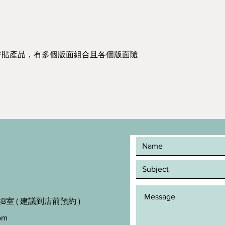
拼貼產品，有多個版面組合且各個版面隨
室 ( 建議到店前預約 )
om