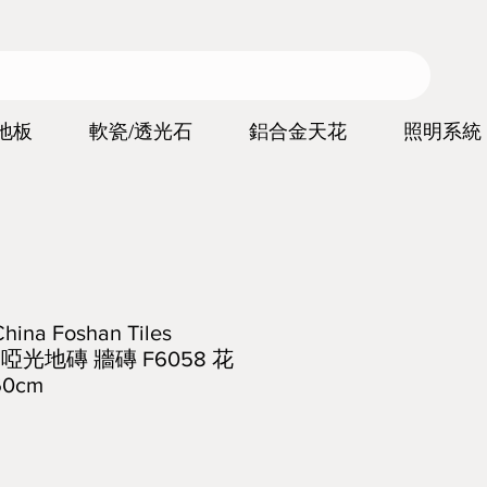
地板
軟瓷/透光石
鋁合金天花
照明系統
a Foshan Tiles
iles 啞光地磚 牆磚 F6058 花
0cm
價