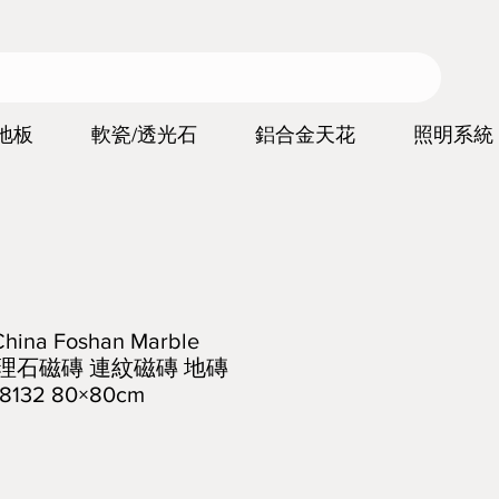
地板
軟瓷/透光石
鋁合金天花
照明系統
a Foshan Marble
sy 大理石磁磚 連紋磁磚 地磚
132 80×80cm
價