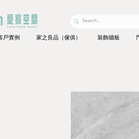
客戶實例
家之良品（傢俱）
裝飾牆板