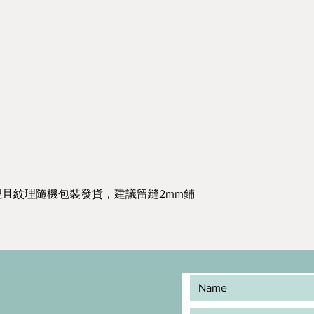
且紋理隨機包裝發貨，建議留縫2mm鋪