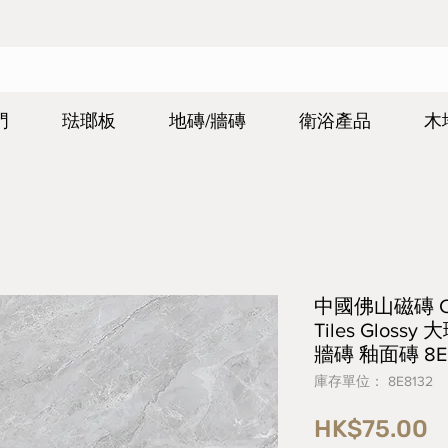
門
琺瑯板
地磚/牆磚
衛浴產品
木
中國佛山磁磚 Chin
Tiles Glos
牆磚 釉面磚 8E8
庫存單位： 8E8132
HK$75.00