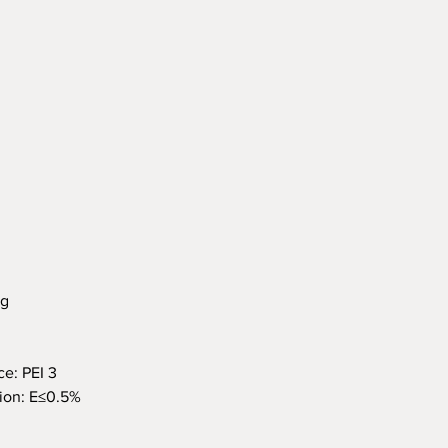
kg
: PEI 3
on: E≤0.5%