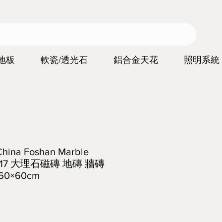
地板
軟瓷/透光石
鋁合金天花
照明系統
a Foshan Marble
y 6017 大理石磁磚 地磚 牆磚
0×60cm
價