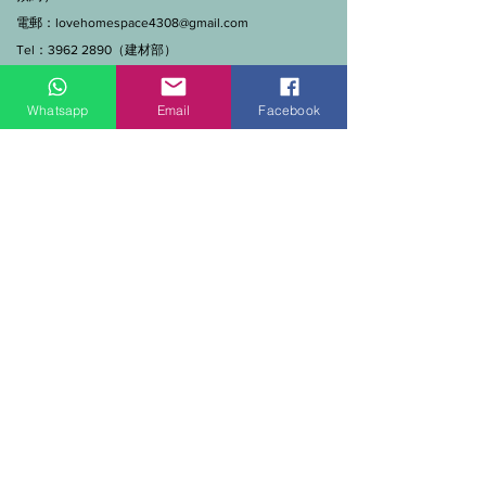
電郵：
lovehomespace4308@gmail.com
Tel：3962 2890（建材部）
WhatsApp：9144 7280（建材部）
門市營業時間：早上11點到7點(星期一門市休息)
Whatsapp
Email
Facebook
線上及電話查詢：9:00-18:00（假日照常）。