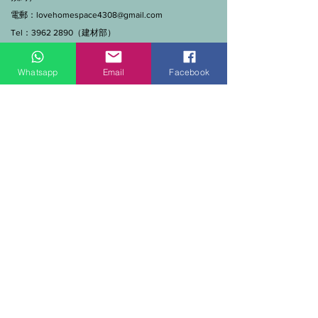
電郵：
lovehomespace4308@gmail.com
Tel：3962 2890（建材部）
WhatsApp：9144 7280（建材部）
門市營業時間：早上11點到7點(星期一門市休息)
Whatsapp
Email
Facebook
線上及電話查詢：9:00-18:00（假日照常）。