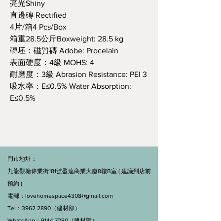
亮光Shiny
直邊磚 Rectified
4片/箱4 Pcs/Box
箱重28.5公斤Boxweight: 28.5 kg
磚坯：磁質磚 Adobe: Procelain
表面硬度：4級 MOHS: 4
耐磨度：3級 Abrasion Resistance: PEI 3
吸水率：E≤0.5% Water Absorption:
E≤0.5%
門市地址：
九龍觀塘偉業街181號盈達商業大廈8樓B室 ( 建議到店前
預約 )
電郵：
lovehomespace4308@gmail.com
Tel：3962 2890（建材部）
WhatsApp：9144 7280（建材部）