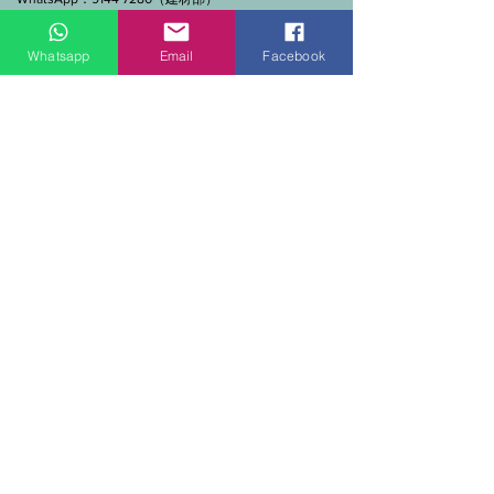
門市營業時間：早上11點到7點(星期一門市休息)
線上及電話查詢：9:00-18:00（假日照常）。
Whatsapp
Email
Facebook
SEND