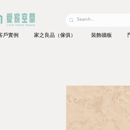
客戶實例
家之良品（傢俱）
裝飾牆板