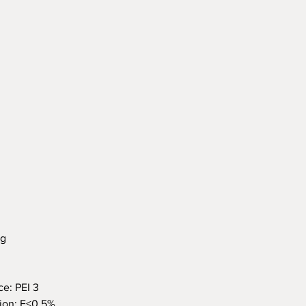
kg
: PEI 3
on: E≤0.5%