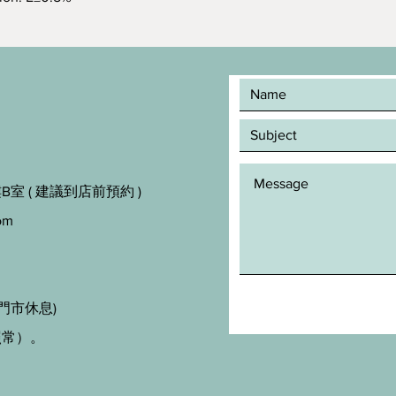
室 ( 建議到店前預約 )
om
門市休息)
照常）。