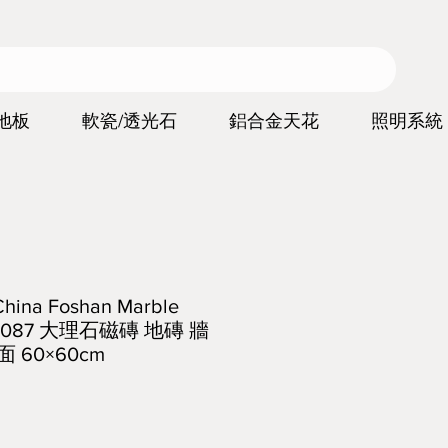
地板
軟瓷/透光石
鋁合金天花
照明系統
a Foshan Marble
y B6087 大理石磁磚 地磚 牆
 60×60cm
價