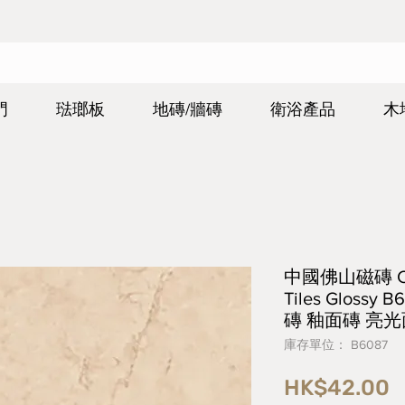
門
琺瑯板
地磚/牆磚
衛浴產品
木
中國佛山磁磚 Chin
Tiles Gloss
磚 釉面磚 亮光面
庫存單位： B6087
HK$42.00