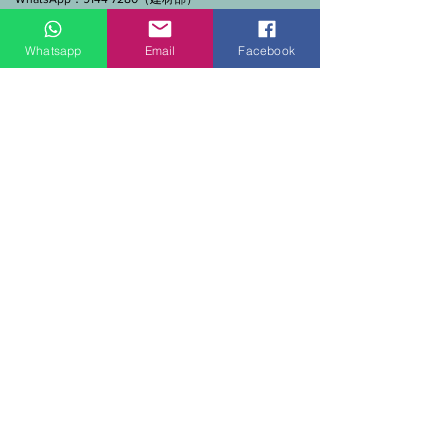
門市營業時間：早上11點到7點(星期一門市休息)
線上及電話查詢：9:00-18:00（假日照常）。
Whatsapp
Email
Facebook
SEND