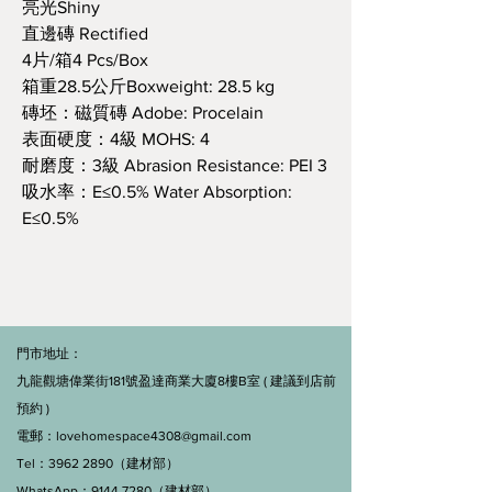
亮光Shiny
直邊磚 Rectified
4片/箱4 Pcs/Box
箱重28.5公斤Boxweight: 28.5 kg
磚坯：磁質磚 Adobe: Procelain
表面硬度：4級 MOHS: 4
耐磨度：3級 Abrasion Resistance: PEI 3
吸水率：E≤0.5% Water Absorption:
E≤0.5%
門市地址：
九龍觀塘偉業街181號盈達商業大廈8樓B室 ( 建議到店前
預約 )
電郵：
lovehomespace4308@gmail.com
Tel：3962 2890（建材部）
WhatsApp：9144 7280（建材部）