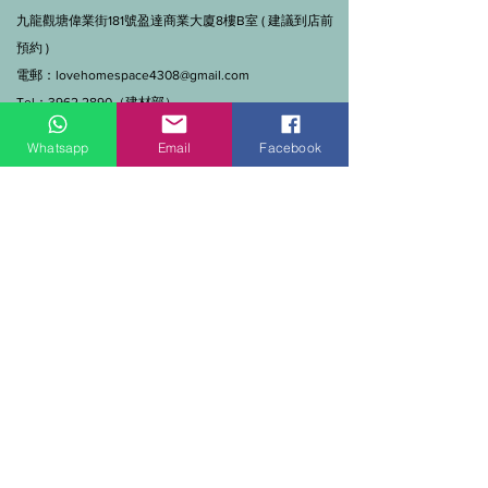
九龍觀塘偉業街181號盈達商業大廈8樓B室 ( 建議到店前
預約 )
電郵：
lovehomespace4308@gmail.com
Tel：3962 2890（建材部）
WhatsApp：9144 7280（建材部）
Whatsapp
Email
Facebook
門市營業時間：早上11點到7點(星期一門市休息)
線上及電話查詢：9:00-18:00（假日照常）。