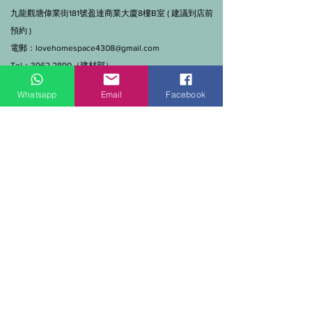
九龍觀塘偉業街181號盈達商業大廈8樓B室 ( 建議到店前
預約 )
電郵：
lovehomespace4308@gmail.com
Tel：3962 2890（建材部）
WhatsApp：9144 7280（建材部）
Whatsapp
Email
Facebook
門市營業時間：早上11點到7點(星期一門市休息)
線上及電話查詢：9:00-18:00（假日照常）。