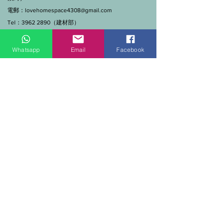
電郵：
lovehomespace4308@gmail.com
Tel：3962 2890（建材部）
WhatsApp：9144 7280（建材部）
門市營業時間：早上11點到7點(星期一門市休息)
Whatsapp
Email
Facebook
線上及電話查詢：9:00-18:00（假日照常）。