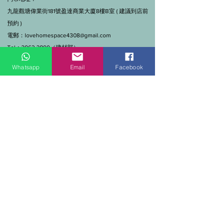
九龍觀塘偉業街181號盈達商業大廈8樓B室 ( 建議到店前
預約 )
電郵：
lovehomespace4308@gmail.com
Tel：3962 2890（建材部）
WhatsApp：9144 7280（建材部）
Whatsapp
Email
Facebook
門市營業時間：早上11點到7點(星期一門市休息)
線上及電話查詢：9:00-18:00（假日照常）。