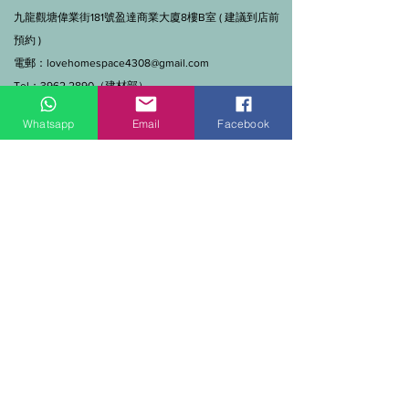
九龍觀塘偉業街181號盈達商業大廈8樓B室 ( 建議到店前
預約 )
電郵：
lovehomespace4308@gmail.com
Tel：3962 2890（建材部）
WhatsApp：9144 7280（建材部）
Whatsapp
Email
Facebook
門市營業時間：早上11點到7點(星期一門市休息)
線上及電話查詢：9:00-18:00（假日照常）。