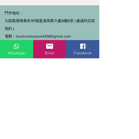
門市地址：
九龍觀塘偉業街181號盈達商業大廈8樓B室 ( 建議到店前
預約 )
電郵：
lovehomespace4308@gmail.com
Tel：3962 2890（建材部）
WhatsApp：9144 7280（建材部）
Whatsapp
Email
Facebook
門市營業時間：早上11點到7點(星期一門市休息)
線上及電話查詢：9:00-18:00（假日照常）。