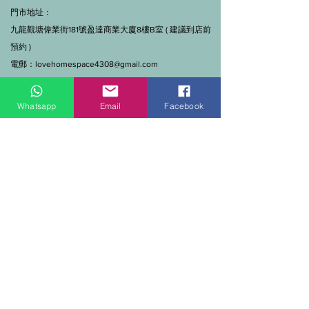
門市地址：
九龍觀塘偉業街181號盈達商業大廈8樓B室 ( 建議到店前
預約 )
電郵：
lovehomespace4308@gmail.com
Tel：3962 2890（建材部）
WhatsApp：9144 7280（建材部）
Whatsapp
Email
Facebook
門市營業時間：早上11點到7點(星期一門市休息)
線上及電話查詢：9:00-18:00（假日照常）。