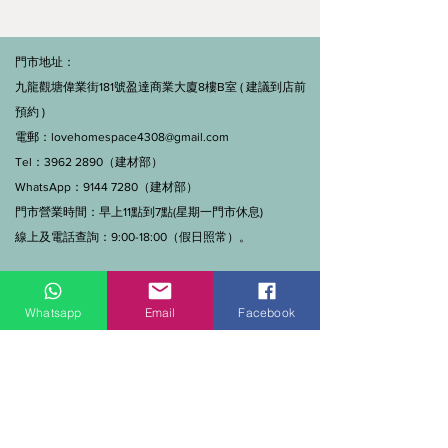
門市地址：
九龍觀塘偉業街181號盈達商業大廈8樓B室 ( 建議到店前
預約 )
電郵：
lovehomespace4308@gmail.com
Tel：3962 2890（建材部）
WhatsApp：9144 7280（建材部）
門市營業時間：早上11點到7點(星期一門市休息)
線上及電話查詢：9:00-18:00（假日照常）。
Whatsapp
Email
Facebook