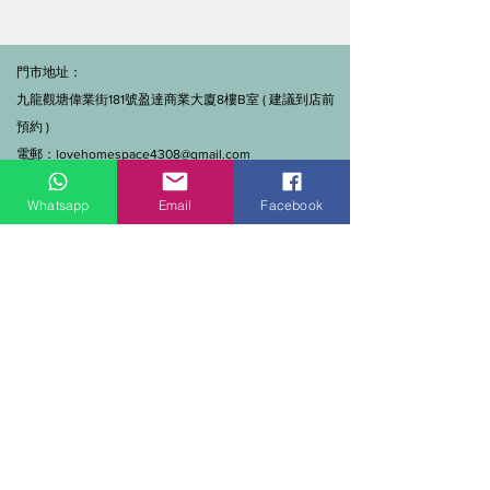
門市地址：
九龍觀塘偉業街181號盈達商業大廈8樓B室 ( 建議到店前
預約 )
電郵：
lovehomespace4308@gmail.com
Tel：3962 2890（建材部）
Whatsapp
Email
Facebook
WhatsApp：9144 7280（建材部）
門市營業時間：早上11點到7點(星期一門市休息)
線上及電話查詢：9:00-18:00（假日照常）。