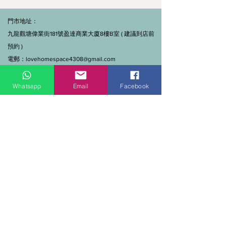
門市地址：
九龍觀塘偉業街181號盈達商業大廈8樓B室 ( 建議到店前
預約 )
電郵：
lovehomespace4308@gmail.com
Tel：3962 2890（建材部）
WhatsApp：9144 7280（建材部）
Whatsapp
Email
Facebook
門市營業時間：早上11點到7點(星期一門市休息)
線上及電話查詢：9:00-18:00（假日照常）。