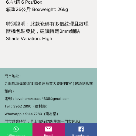
6片/箱 6 Pcs/Box
箱重26公斤 Boxweight: 26kg
特別說明：此款瓷磚有多個紋理且紋理
隨機包裝發貨，建議留縫2mm鋪貼
Shade Variation: High
門市地址：
九龍觀塘偉業街181號盈達商業大廈8樓B室 ( 建議到店前
預約 )
電郵：
lovehomespace4308@gmail.com
Tel：3962 2890（建材部）
WhatsApp：9144 7280（建材部）
門市營業時間：早上11點到7點(星期一門市休息)
線上及電話查詢：9:00-18:00（假日照常）。
Whatsapp
Email
Facebook