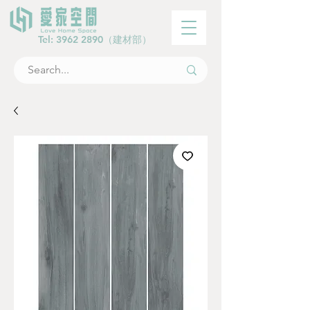
Tel:
3962 2890
（建材部）