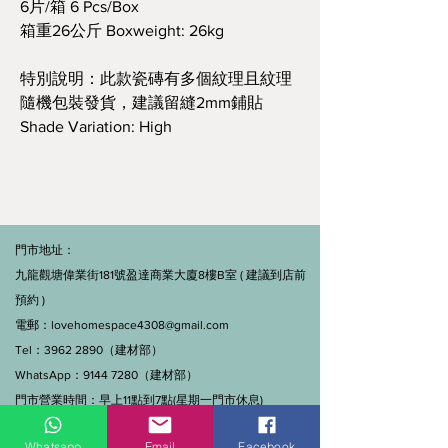
6片/箱 6 Pcs/Box
箱重26公斤 Boxweight: 26kg
特別說明：此款瓷磚有多個紋理且紋理
隨機包裝發貨，建議留縫2mm鋪貼
Shade Variation: High
門市地址：
九龍觀塘偉業街181號盈達商業大廈8樓B室 ( 建議到店前
預約 )
電郵：
lovehomespace4308@gmail.com
Tel：3962 2890（建材部）
WhatsApp：9144 7280（建材部）
門市營業時間：早上11點到7點(星期一門市休息)
線上及電話查詢：9:00-18:00（假日照常）。
Whatsapp
Email
Facebook