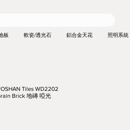
地板
軟瓷/透光石
鋁合金天花
照明系統
HAN Tiles WD2202
ain Brick 地磚 啞光
價