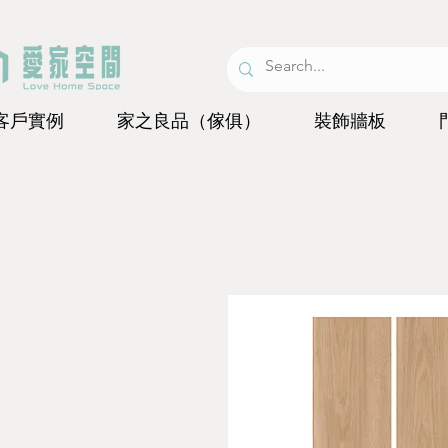
客戶實例
家之良品（傢俱）
裝飾牆板