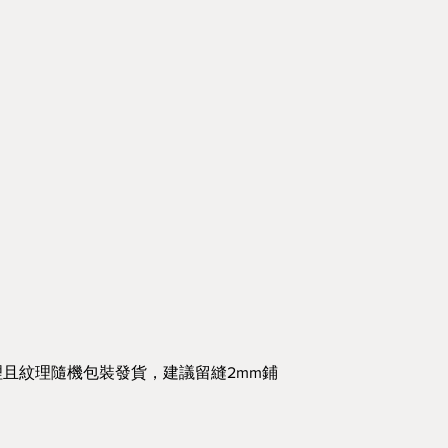
且紋理隨機包裝發貨，建議留縫2mm鋪