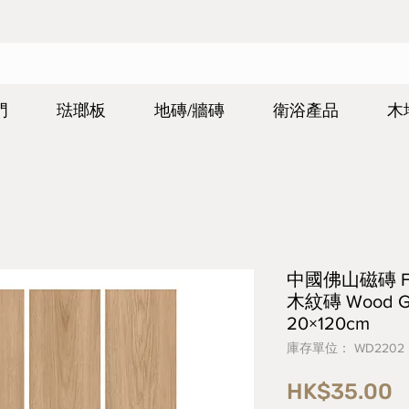
門
琺瑯板
地磚/牆磚
衛浴產品
木
中國佛山磁磚 FOS
木紋磚 Wood Gr
20×120cm
庫存單位： WD2202
HK$35.00