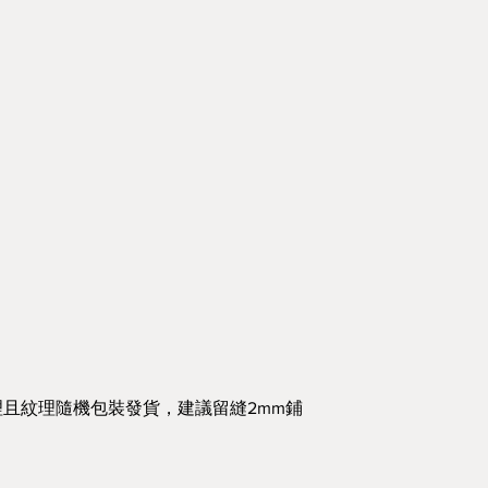
且紋理隨機包裝發貨，建議留縫2mm鋪