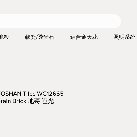
地板
軟瓷/透光石
鋁合金天花
照明系統
HAN Tiles WG12665
ain Brick 地磚 啞光
價