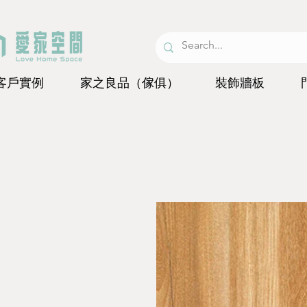
客戶實例
家之良品（傢俱）
裝飾牆板