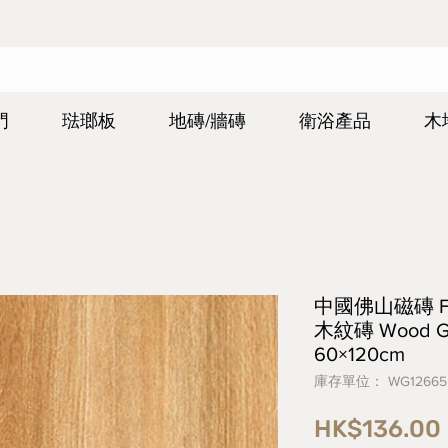
門
琺瑯板
地磚/牆磚
衛浴產品
木
中國佛山磁磚 FOS
木紋磚 Wood Gr
60×120cm
庫存單位： WG12665
HK$136.00