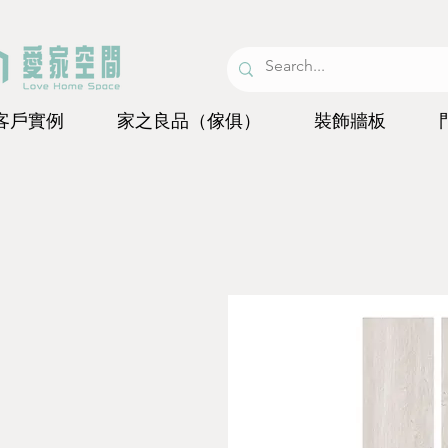
客戶實例
家之良品（傢俱）
裝飾牆板