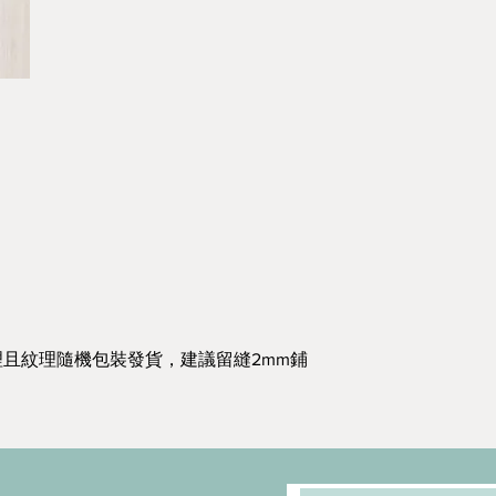
且紋理隨機包裝發貨，建議留縫2mm鋪