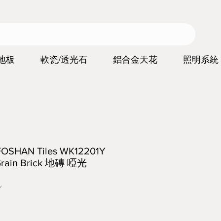
地板
軟瓷/透光石
鋁合金天花
照明系統
HAN Tiles WK12201Y
ain Brick 地磚 啞光
Y
價