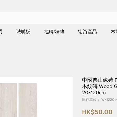
門
琺瑯板
地磚/牆磚
衛浴產品
木
中國佛山磁磚 FOS
木紋磚 Wood Gr
20×120cm
庫存單位： WK12201
HK$50.00