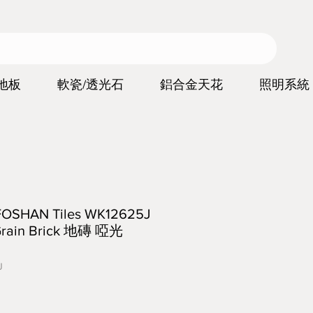
地板
軟瓷/透光石
鋁合金天花
照明系統
HAN Tiles WK12625J
ain Brick 地磚 啞光
J
價