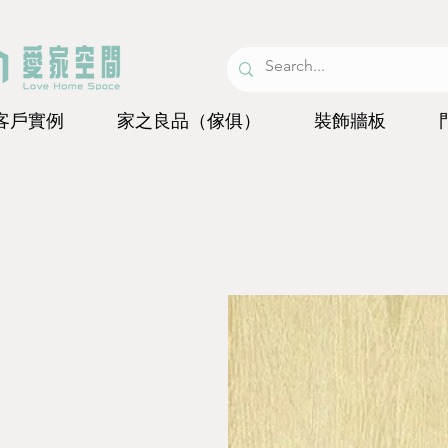
客戶實例
家之良品（傢俱）
裝飾牆板