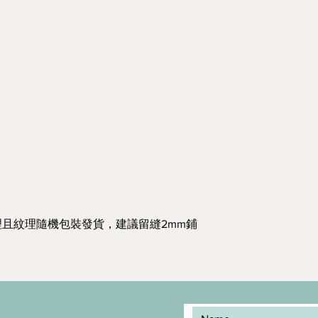
且紋理隨機包裝發貨，建議留縫2mm鋪