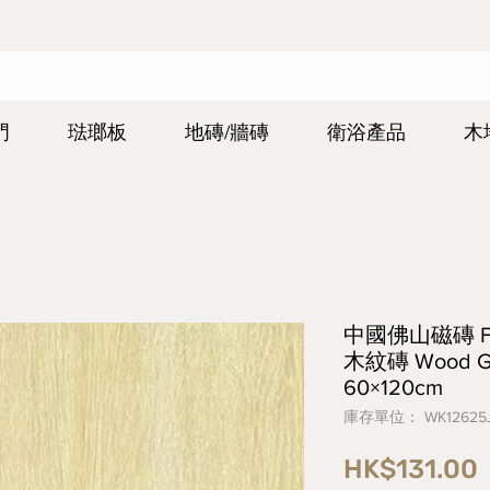
門
琺瑯板
地磚/牆磚
衛浴產品
木
中國佛山磁磚 FOS
木紋磚 Wood Gr
60×120cm
庫存單位： WK12625
HK$131.00