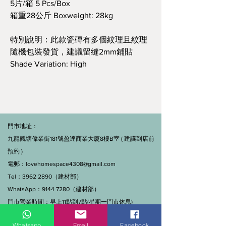
5片/箱 5 Pcs/Box
箱重28公斤 Boxweight: 28kg
特別說明：此款瓷磚有多個紋理且紋理
隨機包裝發貨，建議留縫2mm鋪貼
Shade Variation: High
門市地址：
九龍觀塘偉業街181號盈達商業大廈8樓B室 ( 建議到店前
預約 )
電郵：
lovehomespace4308@gmail.com
Tel：3962 2890（建材部）
WhatsApp：9144 7280（建材部）
門市營業時間：早上11點到7點(星期一門市休息)
線上及電話查詢：9:00-18:00（假日照常）。
Whatsapp
Email
Facebook