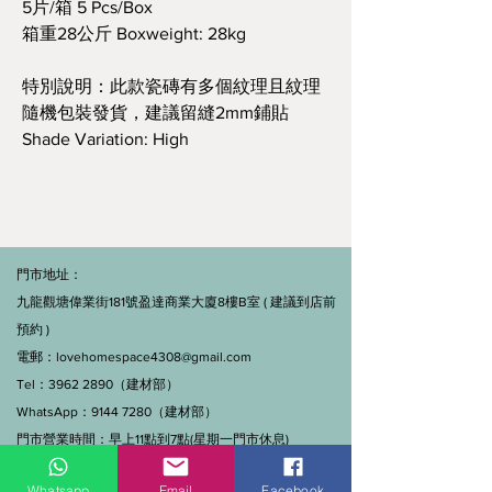
5片/箱 5 Pcs/Box
箱重28公斤 Boxweight: 28kg
特別說明：此款瓷磚有多個紋理且紋理
隨機包裝發貨，建議留縫2mm鋪貼
Shade Variation: High
門市地址：
九龍觀塘偉業街181號盈達商業大廈8樓B室 ( 建議到店前
預約 )
電郵：
lovehomespace4308@gmail.com
Tel：3962 2890（建材部）
WhatsApp：9144 7280（建材部）
門市營業時間：早上11點到7點(星期一門市休息)
線上及電話查詢：9:00-18:00（假日照常）。
Whatsapp
Email
Facebook