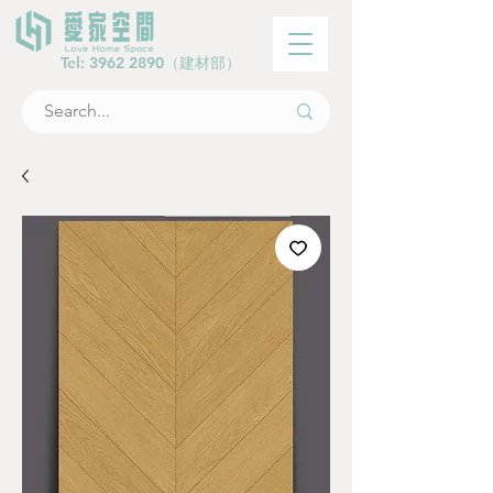
Tel:
3962 2890
（建材部）