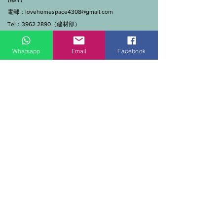
電郵：
lovehomespace4308@gmail.com
Tel：3962 2890（建材部）
WhatsApp：9144 7280（建材部）
門市營業時間：早上11點到7點(星期一門市休息)
Whatsapp
Email
Facebook
線上及電話查詢：9:00-18:00（假日照常）。