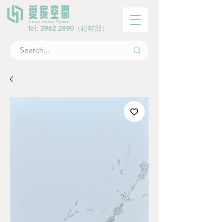
Tel:
3962 2890
（建材部）