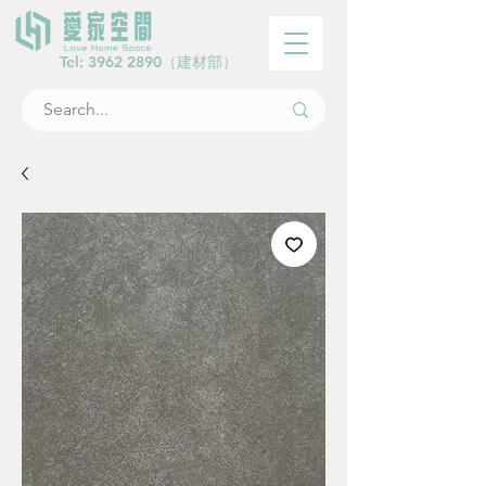
Tel:
3962 2890
（建材部）