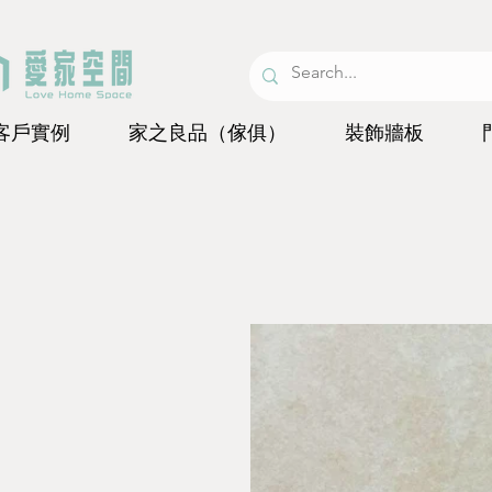
客戶實例
家之良品（傢俱）
裝飾牆板