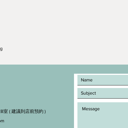
kg
室 ( 建議到店前預約 )
om