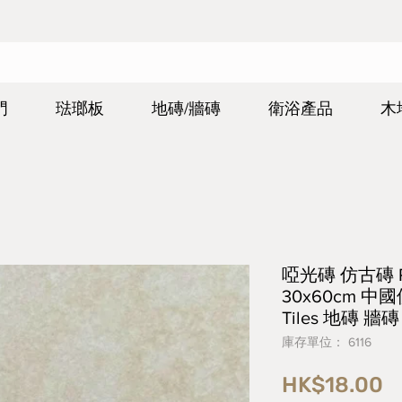
門
琺瑯板
地磚/牆磚
衛浴產品
木
啞光磚 仿古磚 Rust
30x60cm 中國
Tiles 地磚 牆磚
庫存單位： 6116
HK$18.00