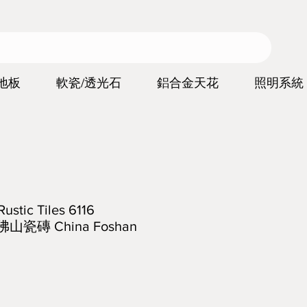
地板
軟瓷/透光石
鋁合金天花
照明系統
ic Tiles 6116
佛山瓷磚 China Foshan
價