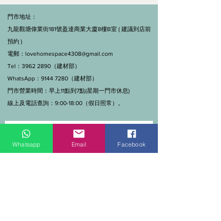
門市地址：
九龍觀塘偉業街181號盈達商業大廈8樓B室 ( 建議到店前
預約 )
電郵：
lovehomespace4308@gmail.com
Tel：3962 2890（建材部）
WhatsApp：9144 7280（建材部）
門市營業時間：早上11點到7點(星期一門市休息)
線上及電話查詢：9:00-18:00（假日照常）。
Whatsapp
Email
Facebook