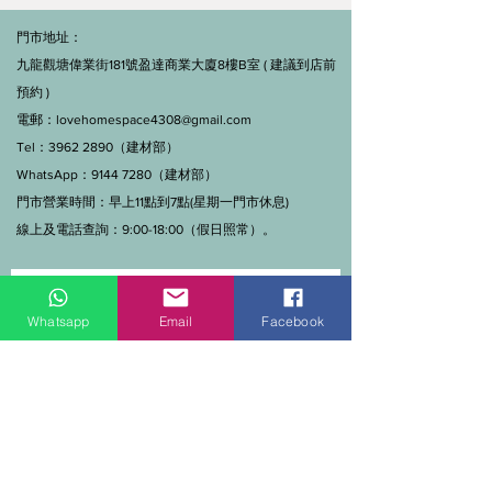
門市地址：
九龍觀塘偉業街181號盈達商業大廈8樓B室 ( 建議到店前
預約 )
電郵：
lovehomespace4308@gmail.com
Tel：3962 2890（建材部）
WhatsApp：9144 7280（建材部）
門市營業時間：早上11點到7點(星期一門市休息)
線上及電話查詢：9:00-18:00（假日照常）。
Whatsapp
Email
Facebook